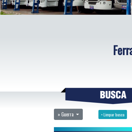
Ferr
» Guerra
× Limpar busca