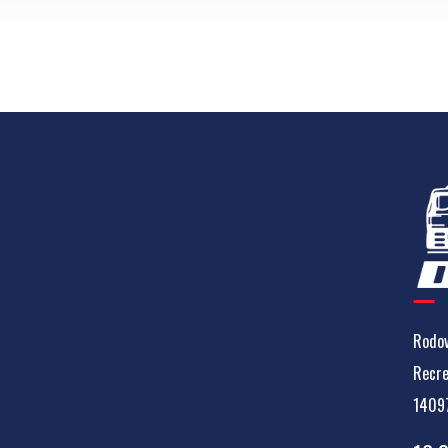
Rodov
Recre
14097